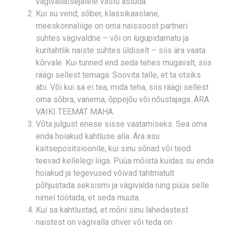
vägivallatsejatele vastu astuda.
Kui su vend, sõber, klassikaaslane,
meeskonnaliige on oma naissoost partneri
suhtes vägivaldne – või on lugupidamatu ja
kuritahtlik naiste suhtes üldiselt – siis ära vaata
kõrvale. Kui tunned end seda tehes mugavalt, siis
räägi sellest temaga. Soovita talle, et ta otsiks
abi. Või kui sa ei tea, mida teha, siis räägi sellest
oma sõbra, vanema, õppejõu või nõustajaga. ÄRA
VAIKI TEEMAT MAHA.
Võta julgust enese sisse vaatamiseks. Sea oma
enda hoiakud kahtluse alla. Ära asu
kaitsepositsioonile, kui sinu sõnad või teod
teevad kellelegi liiga. Püüa mõista kuidas su enda
hoiakud ja tegevused võivad tahtmatult
põhjustada seksismi ja vägivalda ning püüa selle
nimel töötada, et seda muuta.
Kui sa kahtlustad, et mõni sinu lähedastest
naistest on vägivalla ohver või teda on