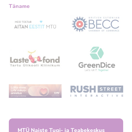
Täname
MTÜ Naiste Tugi- ja Teabekeskus