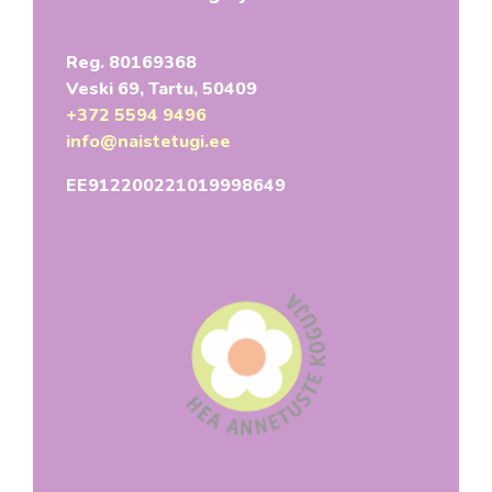
Reg. 80169368
Veski 69, Tartu, 50409
+372 5594 9496
info@naistetugi.ee
EE912200221019998649