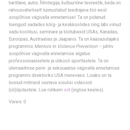
haritlane, autor, filmitegija, kultuuriline teoreetik, keda on
rahvusvaheliselt tunnustatud teedrajava töö eest
soopõhise vägivalla ennetamisel. Ta on pidanud
loenguid sadades kõrg- ja keskkoolides ning läbi viinud
sadu koolitusi, seminare ja töötubasid USAs, Kanadas,
Euroopas, Austraalias ja Jaapanis. Ta on kaasasutajaks
programmis
Mentors In Violence Prevention –
juhtiv
soopõhise vägivalla ennetamise algatus
professionaalsetele ja ülikooli sportlastele. Ta on
ülemaailmse pere- ja seksuaalse vägivalla ennetamise
programmi direktoriks USA mereväes. Lisaks on ta
loonud mitmeid vastava sisulisi videosid
(üli)õpilastele. Loe rohkem
siit
(inglise keeles).
Views: 0