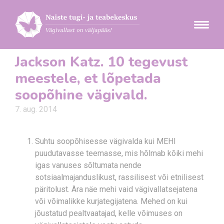
Jackson Katz. 10 tegevust
meestele, et lõpetada
soopõhine vägivald.
7. aug. 2014
Suhtu soopõhisesse vägivalda kui MEHI
puudutavasse teemasse, mis hõlmab kõiki mehi
igas vanuses sõltumata nende
sotsiaalmajanduslikust, rassilisest või etnilisest
päritolust. Ära näe mehi vaid vägivallatsejatena
või võimalikke kurjategijatena. Mehed on kui
jõustatud pealtvaatajad, kelle võimuses on