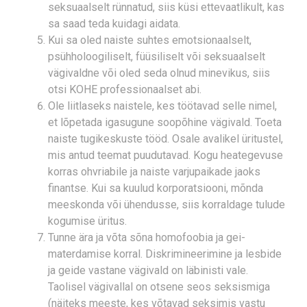
seksuaalselt rünnatud, siis küsi ettevaatlikult, kas
sa saad teda kuidagi aidata.
Kui sa oled naiste suhtes emotsionaalselt,
psühholoogiliselt, füüsiliselt või seksuaalselt
vägivaldne või oled seda olnud minevikus, siis
otsi KOHE professionaalset abi.
Ole liitlaseks naistele, kes töötavad selle nimel,
et lõpetada igasugune soopõhine vägivald. Toeta
naiste tugikeskuste tööd. Osale avalikel üritustel,
mis antud teemat puudutavad. Kogu heategevuse
korras ohvriabile ja naiste varjupaikade jaoks
finantse. Kui sa kuulud korporatsiooni, mõnda
meeskonda või ühendusse, siis korraldage tulude
kogumise üritus.
Tunne ära ja võta sõna homofoobia ja gei-
materdamise korral. Diskrimineerimine ja lesbide
ja geide vastane vägivald on läbinisti vale.
Taolisel vägivallal on otsene seos seksismiga
(näiteks meeste, kes võtavad seksimis vastu