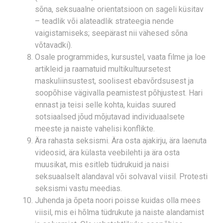
sõna, seksuaalne orientatsioon on sageli küsitav
– teadlik või alateadlik strateegia nende
vaigistamiseks; seepärast nii vähesed sõna
võtavadki).
Osale programmides, kursustel, vaata filme ja loe
artikleid ja raamatuid multikultuursetest
maskuliinsustest, soolisest ebavõrdsusest ja
soopõhise vägivalla peamistest põhjustest. Hari
ennast ja teisi selle kohta, kuidas suured
sotsiaalsed jõud mõjutavad individuaalsete
meeste ja naiste vahelisi konflikte.
Ära rahasta seksismi. Ära osta ajakirju, ära laenuta
videosid, ära külasta veebilehti ja ära osta
muusikat, mis esitleb tüdrukuid ja naisi
seksuaalselt alandaval või solvaval viisil. Protesti
seksismi vastu meedias.
Juhenda ja õpeta noori poisse kuidas olla mees
viisil, mis ei hõlma tüdrukute ja naiste alandamist