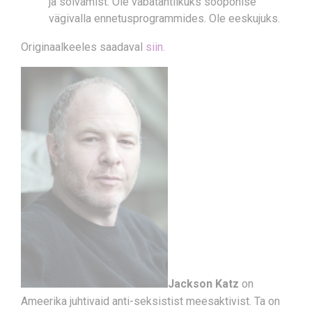
ja solvamist. Ole vabatahtlikuks soopõhise
vägivalla ennetusprogrammides. Ole eeskujuks.
Originaalkeeles saadaval
siin.
Jackson Katz
on
Ameerika juhtivaid anti-seksistist meesaktivist. Ta on