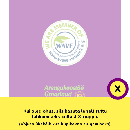
X
Kui oled ohus, siis kasuta lehelt ruttu
lahkumiseks kollast X-nuppu.
(Vajuta ükskõik kus hüpikakna sulgemiseks)